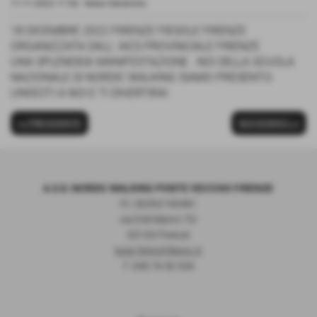
11-11-2022 17:50
-
News Generiche
18 DICEMBRE 2022 FIRENZE FIESOLE FIRENZE
ORGANIZZATA DALL' AICS PROVINCIALE FIRENZE
UNA SPLENDIDA MANIFESTAZIONE . NOI DELLA SCUOLA
NAZIONALE DI NORDIC WALKING SIAMO PRESENTO.
UNISCITI A NOI E TI DIVERTIRAI
<< PRECEDENTE
SUCCESSIVO >>
A.S.D. NORDIC WALKING PONTE VECCHIO FIRENZE
P.I. 06392190481
via D.M.Manni 72r
50135 Firenze
luigi.felix@libero.it
T. 338 76 00 326