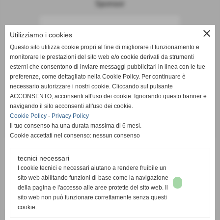
Sponsor
close
Utilizziamo i cookies
Questo sito utilizza cookie propri al fine di migliorare il funzionamento e
monitorare le prestazioni del sito web e/o cookie derivati da strumenti
esterni che consentono di inviare messaggi pubblicitari in linea con le tue
preferenze, come dettagliato nella Cookie Policy. Per continuare è
necessario autorizzare i nostri cookie. Cliccando sul pulsante
ACCONSENTO, acconsenti all'uso dei cookie. Ignorando questo banner e
navigando il sito acconsenti all'uso dei cookie.
Cookie Policy
-
Privacy Policy
Il tuo consenso ha una durata massima di 6 mesi.
Cookie accettati nel consenso: nessun consenso
tecnici necessari
I cookie tecnici e necessari aiutano a rendere fruibile un
sito web abilitando funzioni di base come la navigazione
della pagina e l'accesso alle aree protette del sito web. Il
sito web non può funzionare correttamente senza questi
cookie.