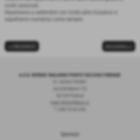
nostri associati.
Ripartiremo a settembre con molte altre iniziative vi
aspettiamo numerosi come sempre.
<< PRECEDENTE
SUCCESSIVO >>
A.S.D. NORDIC WALKING PONTE VECCHIO FIRENZE
P.I. 06392190481
via D.M.Manni 72r
50135 Firenze
luigi.felix@libero.it
T. 338 76 00 326
Sponsor