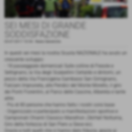
SEI MESI DI GRANDE
SODDISFAZIONE
03-07-2017 10:54
-
News Generiche
In questi sei mesi la nostra Scuola NAZIONALE ha avuto un
crescente sviluppo:
- 18 passeggiate domenicali Sulle colline di Fiesole e
Settignano, la Via degli Scalpellini Certaldo e dintorni, un
pezzo della Via Francigena Gambassi San Gimignano,
Falciani Impruneta, alle Pendici del Monte Morello, il giro
dei Ponti Fiorentini, al Parco delle Cascine, Albereta e tante
altre.
- Più di 80 persone che hanno fatto i nostri corsi base
- Organizzato e partecipato a manifestazioni sportive e
Campionati Chianti Classico Marathon ,ObiHall Notturna,
Giro della fortezza di San Piero a Sieve ecc.
Grazie a tutti quelli che ci hanno dato fiducia, grazie ai