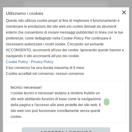
close
Utilizziamo i cookies
Questo sito utilizza cookie propri al fine di migliorare il funzionamento e
monitorare le prestazioni del sito web e/o cookie derivati da strumenti
esterni che consentono di inviare messaggi pubblicitari in linea con le tue
preferenze, come dettagliato nella Cookie Policy. Per continuare è
necessario autorizzare i nostri cookie. Cliccando sul pulsante
ACCONSENTO, acconsenti all'uso dei cookie. Ignorando questo banner e
navigando il sito acconsenti all'uso dei cookie.
Cookie Policy
-
Privacy Policy
Il tuo consenso ha una durata massima di 6 mesi.
Cookie accettati nel consenso: nessun consenso
tecnici necessari
I cookie tecnici e necessari aiutano a rendere fruibile un
sito web abilitando funzioni di base come la navigazione
della pagina e l'accesso alle aree protette del sito web. Il
sito web non può funzionare correttamente senza questi
cookie.