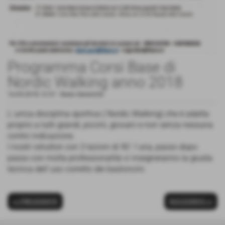
Programma Corsi Base di
Nordic Walking anno 2018
16-05-2018 12:57
-
News Generiche
L´unica disciplina sportiva ( Nordic Walking) che è adatta
proprio a tutti grandi, piccini, giovani e non senza nessuna
contro indicazione.
I nostri istruttori con 3 lezioni di 90´ l´una, passo dopo
passo con molta professionalità vi insegneranno la giusta
tecnica dell´uso corretto dei bastoncini.
<< PRECEDENTE
SUCCESSIVO >>