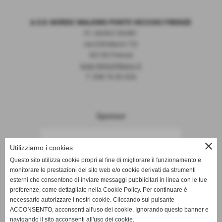
A.S.D. NORDIC WALKING PONTE VECCHIO FIRENZE
P.I. 06392190481
via D.M.Manni 72r
50135 Firenze
luigi.felix@libero.it
T. 338 76 00 326
Sponsor
close
Utilizziamo i cookies
Questo sito utilizza cookie propri al fine di migliorare il funzionamento e
monitorare le prestazioni del sito web e/o cookie derivati da strumenti
esterni che consentono di inviare messaggi pubblicitari in linea con le tue
preferenze, come dettagliato nella Cookie Policy. Per continuare è
necessario autorizzare i nostri cookie. Cliccando sul pulsante
ACCONSENTO, acconsenti all'uso dei cookie. Ignorando questo banner e
navigando il sito acconsenti all'uso dei cookie.