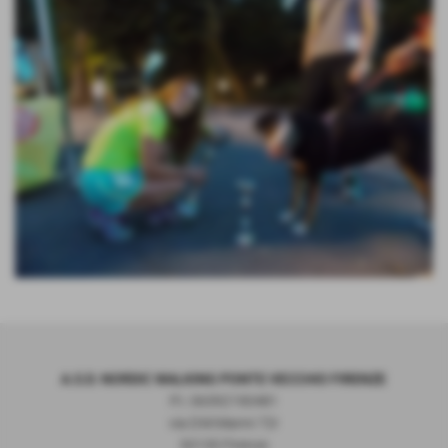
Invia
A.S.D. NORDIC WALKING PONTE VECCHIO FIRENZE
P.I. 06392190481
via D.M.Manni 72r
50135 Firenze