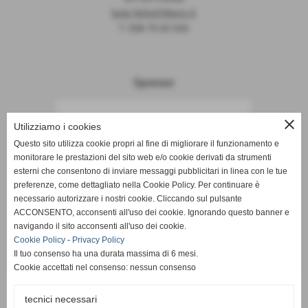
luigi.felix@libero.it
T. 338 76 00 326
Sponsor
close
Utilizziamo i cookies
Questo sito utilizza cookie propri al fine di migliorare il funzionamento e
monitorare le prestazioni del sito web e/o cookie derivati da strumenti
esterni che consentono di inviare messaggi pubblicitari in linea con le tue
preferenze, come dettagliato nella Cookie Policy. Per continuare è
necessario autorizzare i nostri cookie. Cliccando sul pulsante
ACCONSENTO, acconsenti all'uso dei cookie. Ignorando questo banner e
navigando il sito acconsenti all'uso dei cookie.
Cookie Policy
-
Privacy Policy
Il tuo consenso ha una durata massima di 6 mesi.
Cookie accettati nel consenso: nessun consenso
tecnici necessari